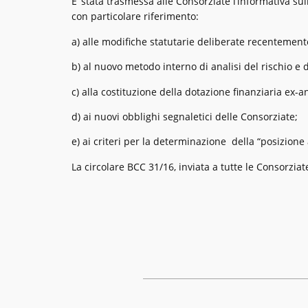
E’ stata trasmessa alle Consorziate l’informativa su
con particolare riferimento:
a) alle modifiche statutarie deliberate recentement
b) al nuovo metodo interno di analisi del rischio e 
c) alla costituzione della dotazione finanziaria ex-a
d) ai nuovi obblighi segnaletici delle Consorziate;
e) ai criteri per la determinazione della “posizion
La circolare BCC 31/16, inviata a tutte le Consorziat