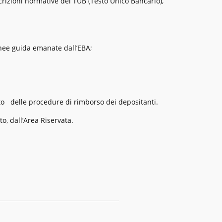
crizioni normative del TUB (Testo Unico Bancario),
linee guida emanate dall’EBA;
ito delle procedure di rimborso dei depositanti.
to, dall’Area Riservata.