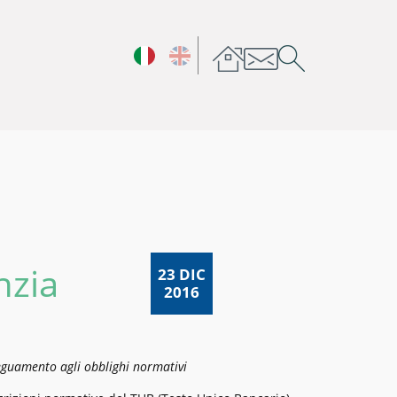
nzia
23 DIC
2016
adeguamento agli obblighi normativi