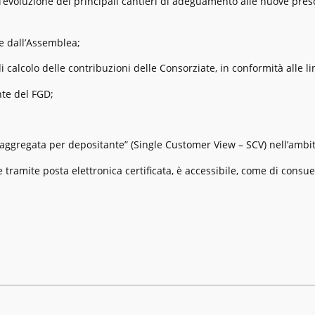
ll’evoluzione dei principali cantieri di adeguamento alle nuove pres
e dall’Assemblea;
di calcolo delle contribuzioni delle Consorziate, in conformità alle 
nte del FGD;
e aggregata per depositante” (Single Customer View – SCV) nell’amb
e tramite posta elettronica certificata, è accessibile, come di consue