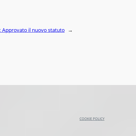
:
Approvato il nuovo statuto
→
COOKIE POLICY