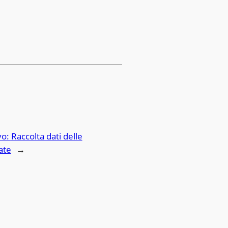
vo:
Raccolta dati delle
ate
→